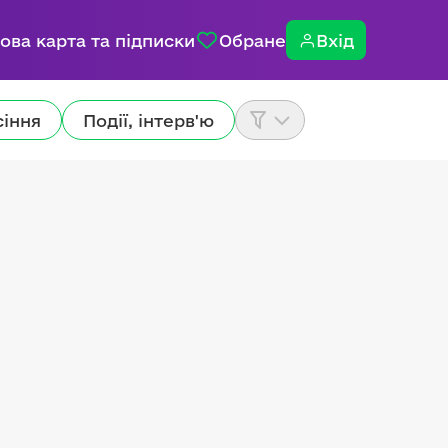
ова карта та підписки
Обране
Вхід
сіння
Події, інтерв'ю