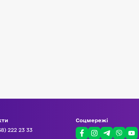
кти
Соцмережі
68) 222 23 33