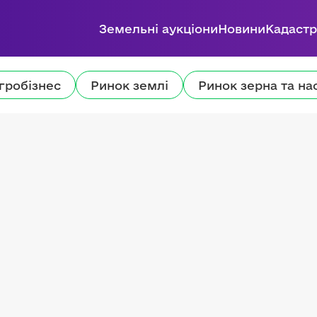
Земельні аукціони
Новини
Кадастр
гробізнес
Ринок землі
Ринок зерна та на