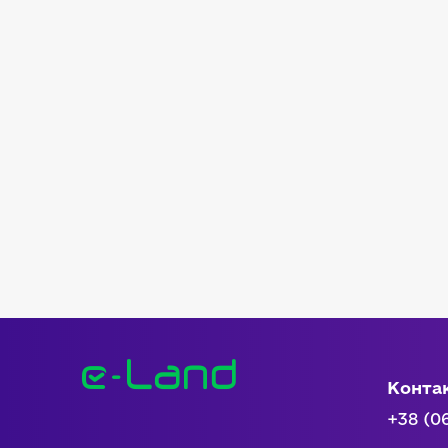
Конта
+38 (0