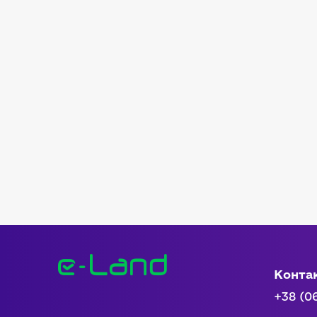
Конта
+38 (0