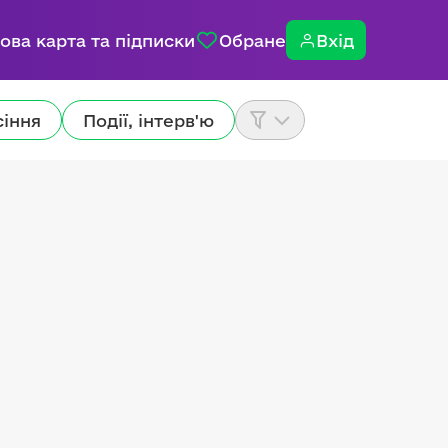
ова карта та підписки
Обране
Вхід
сіння
Події, інтерв'ю