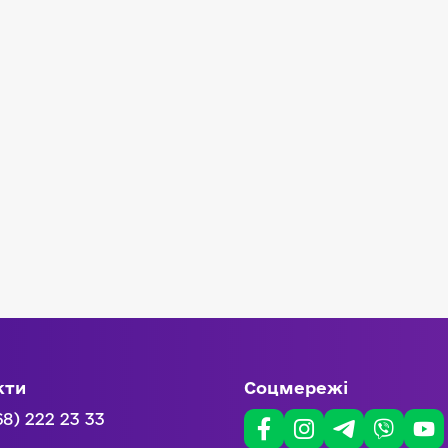
кти
Соцмережі
68) 222 23 33