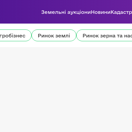
Земельні аукціони
Новини
Кадастр
гробізнес
Ринок землі
Ринок зерна та на