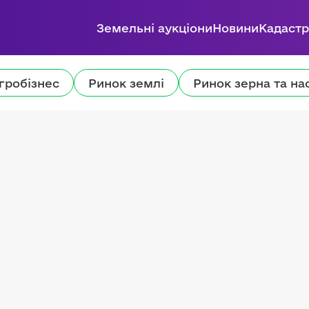
Земельні аукціони
Новини
Кадастр
гробізнес
Ринок землі
Ринок зерна та на