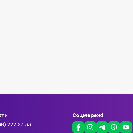
кти
Соцмережі
68) 222 23 33