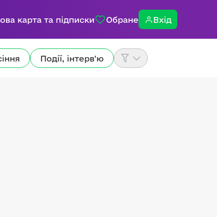
ова карта та підписки
Обране
Вхід
сіння
Події, інтерв'ю