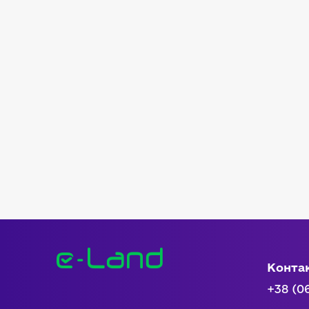
Конта
+38 (0