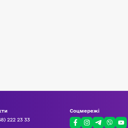
кти
Соцмережі
68) 222 23 33