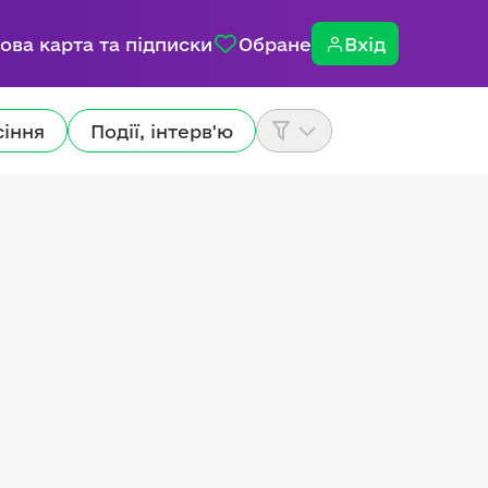
ова карта та підписки
Обране
Вхід
сіння
Події, інтерв'ю