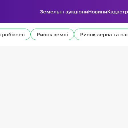
Земельні аукціони
Новини
Кадастр
гробізнес
Ринок землі
Ринок зерна та на