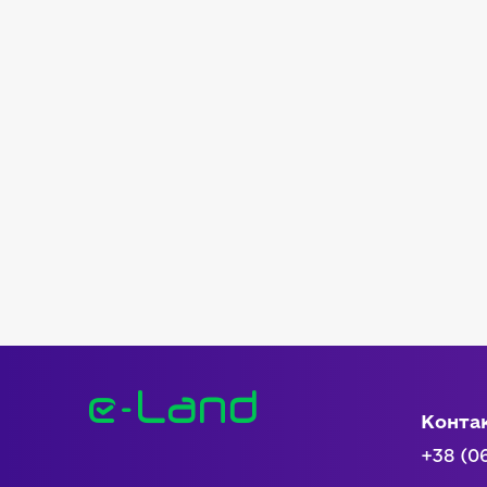
Конта
+38 (0