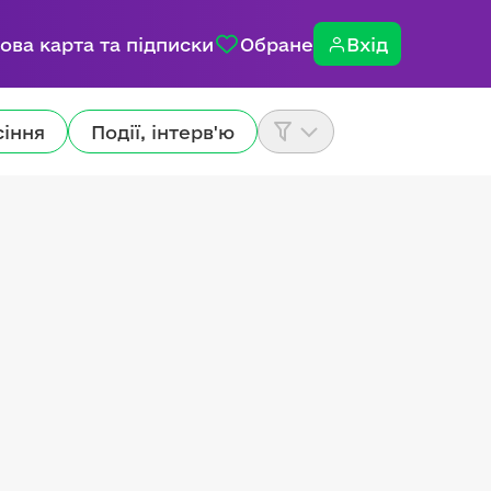
ова карта та підписки
Обране
Вхід
сіння
Події, інтерв'ю