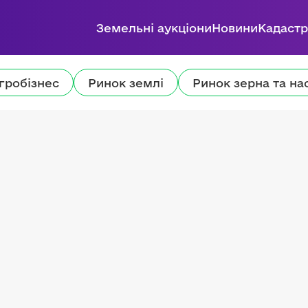
Земельні аукціони
Новини
Кадастр
гробізнес
Ринок землі
Ринок зерна та на