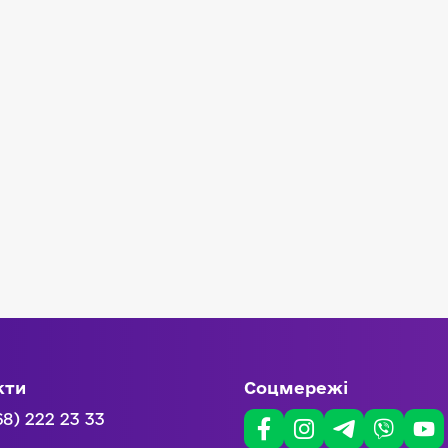
кти
Соцмережі
68) 222 23 33